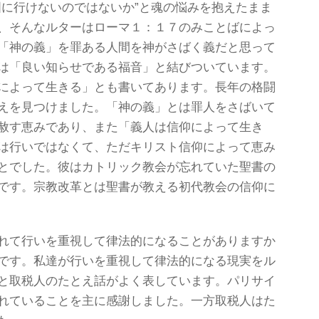
国に行けないのではないか”と魂の悩みを抱えたまま
、そんなルターはローマ１：１７のみことばによっ
「神の義」を罪ある人間を神がさばく義だと思って
は「良い知らせである福音」と結びついています。
によって生きる」とも書いてあります。長年の格闘
えを見つけました。「神の義」とは罪人をさばいて
赦す恵みであり、また「義人は信仰によって生き
は行いではなくて、ただキリスト信仰によって恵み
とでした。彼はカトリック教会が忘れていた聖書の
です。宗教改革とは聖書が教える初代教会の信仰に
れて行いを重視して律法的になることがありますか
です。私達が行いを重視して律法的になる現実をル
と取税人のたとえ話がよく表しています。パリサイ
れていることを主に感謝しました。一方取税人はた