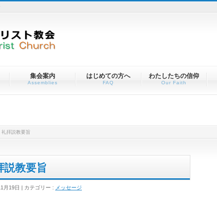
会
集会案内
はじめての方へ
わたしたちの信仰
Assemblies
FAQ
Our Faith
）礼拝説教要旨
拝説教要旨
11月19日
カテゴリー :
メッセージ