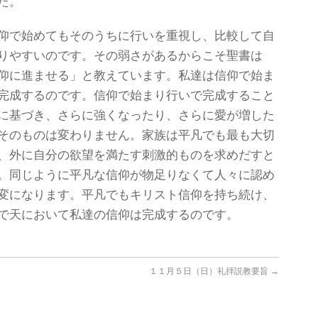
た。
仰で始めてもそのうちに行いを重視し、比較して自
りやすいのです。その弱さがあるからこそ聖書は
仰に進ませる」と教えています。私達は信仰で始ま
完成するのです。信仰で始まり行いで完成すること
に基づき、さらに強くなったり、さらに愛が増した
そのものは変わりません。家族は平凡でも最も大切
、外に自分の欲望を満たす刺激的ものを求めだすと
。同じように平凡な信仰が物足りなくて人々に認め
変になります。平凡でもキリスト信仰を持ち続け、
で天において私達の信仰は完成するのです。
１１月５日（日）礼拝説教要旨
→