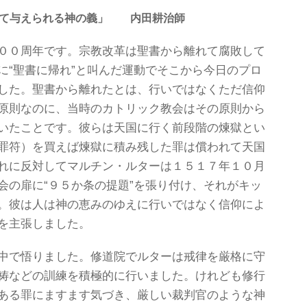
して与えられる神の義」 内田耕治師
００周年です。宗教改革は聖書から離れて腐敗して
に“聖書に帰れ”と叫んだ運動でそこから今日のプロ
した。聖書から離れたとは、行いではなくただ信仰
原則なのに、当時のカトリック教会はその原則から
いたことです。彼らは天国に行く前段階の煉獄とい
罪符）を買えば煉獄に積み残した罪は償われて天国
れに反対してマルチン・ルターは１５１７年１０月
会の扉に“９５か条の提題”を張り付け、それがキッ
。彼は人は神の恵みのゆえに行いではなく信仰によ
を主張しました。
中で悟りました。修道院でルターは戒律を厳格に守
祷などの訓練を積極的に行いました。けれども修行
ある罪にますます気づき、厳しい裁判官のような神