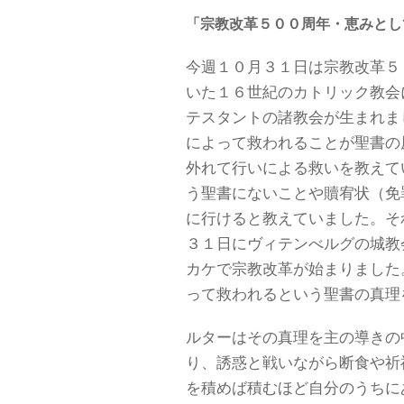
「宗教改革５００周年・恵みと
今週１０月３１日は宗教改革５
いた１６世紀のカトリック教会
テスタントの諸教会が生まれま
によって救われることが聖書の
外れて行いによる救いを教えて
う聖書にないことや贖宥状（免
に行けると教えていました。そ
３１日にヴィテンべルグの城教
カケで宗教改革が始まりました
って救われるという聖書の真理
ルターはその真理を主の導きの
り、誘惑と戦いながら断食や祈
を積めば積むほど自分のうちに