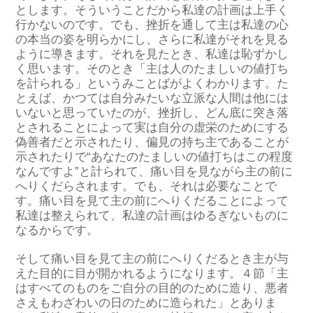
とします。そういうことだから私達の計画は上手く
行かないのです。でも、挫折を通して主は私達の心
の本当の姿を明らかにし、さらに私達がそれを見る
ように導きます。それを見たとき、私達は恥ずかし
く思います。そのとき「主は人のたましいの値打ち
を計られる」というみことばがよくわかります。た
とえば、かつては自分みたいな立派な人間は他には
いないと思っていたのが、挫折し、どん底に突き落
とされることによって実は自分の虚栄のためにする
偽善者だと示されたり、偏見の持ち主であることが
示されたりで“あなたのたましいの値打ちはこの程度
なんですよ”と計られて、痛い目を見ながら主の前に
へりくだらされます。でも、それは必要なことで
す。痛い目を見て主の前にへりくだることによって
私達は整えられて、私達の計画はゆるぎないものに
なるからです。
そして痛い目を見て主の前にへりくだるとき主が与
えた目的に目が開かれるようになります。４節「主
はすべてのものをご自分の目的のために造り、悪者
さえもわざわいの日のために造られた」とありま