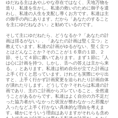
ゆだねる主はあやふやな存在ではなく、天地万物を
造り、私達を生かし、私達の救いのために御子を遣
わし、私達の人生を支配し導くお方です。私達は主
の御手の内にあります。だから「あなたのすること
を主にゆだねなさい」と勧めているのです。
そして主にゆだねたら、どうなるか？「あなたの計
画は揺るがない」、「あなたの計画は堅く立つ」と
教えています。私達の計画がゆるがない、堅く立つ
とはどんなことか？そのことが１６章の１節、２
節、そして４節に書いてあります。まず１節に「人
は心に計画を持つ。しかし、舌への答えは主から来
る。」とあります。私達は初め自分が立てた計画は
上手く行くと思っています。けれども実際にやり出
すと、上手く行かず計画変更を迫られたり計画自体
が潰れたりします。どうしてか？それらは私達の計
画であり、主のご計画からズレていること、全然違
うことがあるからです。私達はよく自分の力不足だ
った協力者がいなかった状況が整わなかった邪魔が
入ったなど上手く行かない具体的な理由を考えま
す。確かにそういう理由はありますがそれらも含め