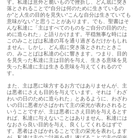
す。私達は意外と脆いもので挫折し、どん底に突き
落とされることで“自分は何のために生きているの
か”と人生の目的を見失い“こんな自分は生きていても
意味がない”と思うことがあります。でも、聖書はそ
んな私達に「主はすべてのものをご自分の目的のた
めに造られた」と語りかけます。平穏無事な時には
このみことばは私達の耳を通り過ぎるだけかもしれ
ません。しかし、どん底に突き落とされたときこ
の、みことばは私達の心に響きます。つまり、目的
を見失った私達に主は目的を与え、生きる意味を見
失った私達に主は生きる意味を与えてくれるので
す。
また、主は悪に味方するお方ではありませんが、主
は悪者にさえも目的を与えています。それは「わざ
わいの日のために造られた」とあるように、わざわ
いの日に悪者がさばかれて主の栄光が表わされると
いうことですが、主は悪者にさえ目的を与えるとす
れば、私達に与えないことはありません。私達には
なおさら良い目的を与え、良くしてくれるはずで
す。悪者はさばかれることで主の栄光を表わします
が、私達は主のご計画を成し遂げることで主の栄光