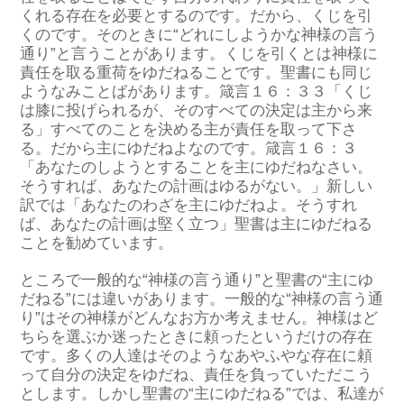
くれる存在を必要とするのです。だから、くじを引
くのです。そのときに“どれにしようかな神様の言う
通り”と言うことがあります。くじを引くとは神様に
責任を取る重荷をゆだねることです。聖書にも同じ
ようなみことばがあります。箴言１６：３３「くじ
は膝に投げられるが、そのすべての決定は主から来
る」すべてのことを決める主が責任を取って下さ
る。だから主にゆだねよなのです。箴言１６：３
「あなたのしようとすることを主にゆだねなさい。
そうすれば、あなたの計画はゆるがない。」新しい
訳では「あなたのわざを主にゆだねよ。そうすれ
ば、あなたの計画は堅く立つ」聖書は主にゆだねる
ことを勧めています。
ところで一般的な“神様の言う通り”と聖書の“主にゆ
だねる”には違いがあります。一般的な“神様の言う通
り”はその神様がどんなお方か考えません。神様はど
ちらを選ぶか迷ったときに頼ったというだけの存在
です。多くの人達はそのようなあやふやな存在に頼
って自分の決定をゆだね、責任を負っていただこう
とします。しかし聖書の“主にゆだねる”では、私達が