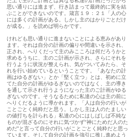
た上で主のご計画とは異なる私達の計画だったから
思い通りには進まず、行き詰まって最終的に実を結
ぶことができないのです。箴言１９：２１「人の心
には多くの計画がある。しかし主のはかりごとだけ
が成る。」を読めば明らかです。
けれども思い通りに進まないことによる恵みがあり
ます。それは自分の計画の偏りや間違いを示され、
正され、へりくだって主のみこころは何だろうかと
求めるうちに、主のご計画が示され、さらにそれを
行うように状況が整えられ、気がついてみたら、そ
れを行い始めているということです。「あなたの計
画はゆるぎない」とか「堅く立つ」とは、初めに立
てた自分の計画がゆるぎないのではなく、主の導き
を通して示され行うようになった主のご計画がゆる
ぎないのです。そうなるために私達の心は主の前に
へりくだるように導かれます。「人は自分の行いが
ことごとく純粋だと思う。しかし主は人のたましい
の値打ちを計られる」私達の心にはしばしば不純な
ものが混ざるのにそれに気づかず“神にためだ人のた
めだ”と言って自分の行いがことごとく純粋だと思っ
ています。そして自分の計画を強引に推し進めよう