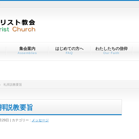
会
集会案内
はじめての方へ
わたしたちの信仰
Assemblies
FAQ
Our Faith
日) 礼拝説教要旨
 礼拝説教要旨
月29日
カテゴリー :
メッセージ