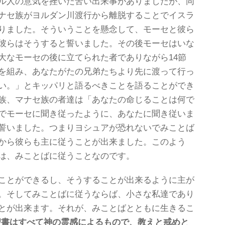
ル人の意気を挫いた苦い出来事がありましたが、同
ナセ族がヨルダン川渡行から離脱することでイスラ
りました。そういうことを懸念して、モーセと彼ら
彼らはそうすると誓いました。その後モーセはいな
大なモーセの後に立てられた者でありながら14節
を組み、あなたがたの兄弟たちより先に渡って行っ
い。」とキッパリと語るべきことを語ることができ
族、マナセ族の者達は「あなたの命じることは何で
でモーセに聞き従ったように、あなたに聞き従いま
誓いました。つまりヨシュアが恐れないでみことば
から彼らも主に従うことが出来ました。このよう
は、みことばに従うことなのです。
ことができるし、そうすることが出来るように主が
。そしてみことばに従うならば、小さな私達であり
とが出来ます。それが、みことばとともに生きるこ
7「聖書はすべて神の霊感によるもので、教えと戒めと