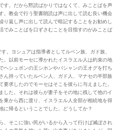
です。だから黙読ばかりではなくて、みことばを声
す。教会で行う聖書朗読は声に出して読む良い機会
繰り返し声に出して読んで暗記することをお勧めし
活でみことばを口ずさむことを目指すのがみことば
です。ヨシュアは指導者としてルベン族、ガド族、
た。以前モーセに導かれたイスラエル人は約束の地
でヘシュボンの王シホンやバシャンの王オグを打ち
さん持っていたルベン人、ガド人、マナセの半部族
て要求したのでモーセはそこを彼らに与えました。
ました。それは彼らが妻子をその地に残して他のイ
を東から西に渡り、イスラエル人全部が相続地を得
地に帰るということでした。どうしてか？
ら、そこに強い民がいるから入って行けば滅ぼされ