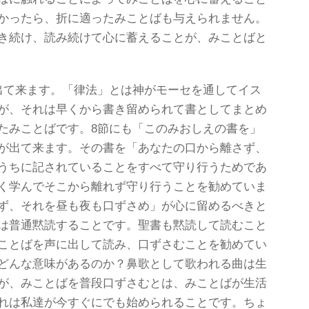
かったら、折に適ったみことばも与えられません。
き続け、読み続けて心に蓄えることが、みことばと
出て来ます。「律法」とは神がモーセを通してイス
が、それは早くから書き留められて書としてまとめ
たみことばです。8節にも「このみおしえの書を」
が出て来ます。その書を「あなたの口から離さず、
うちに記されていることをすべて守り行うためであ
く学んでそこから離れず守り行うことを勧めていま
ず、それを昼も夜も口ずさめ」が心に留めるべきと
は普通黙読することです。聖書も黙読して読むこと
ことばを声に出して読み、口ずさむことを勧めてい
どんな意味があるのか？鼻歌として歌われる曲は生
が、みことばを普段口ずさむとは、みことばが生活
れは私達が今すぐにでも始められることです。ちょ