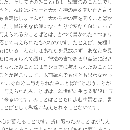
した。そしてそのみことばは、聖書のみことばでし
うと、私達はパッーと天から神の声を聞いたと言う
も否定はしませんが、天から神の声を聞くことばか
ったり異端的な信仰になったりで変な方向に走って
与えられるみことばとは、かつて書かれた本つまり
応じて与えられたものなのです。たとえば、先程上
もにいる。わたしはあなたを見放さず、あなたを見
セに与えられて語り、律法の書である申命記に記さ
えられたみことばはヨシュアに与えられたみことば
ことが起こります。以前読んでも何とも思わなかっ
これこそ自分に与えられたみことばだ”と思うことが
に与えられたみことばは、21世紀に生きる私達に与
出来るのです。みことばとともに歩む生活とは、書
ことばとして私達に与えられることなのです。
を心に蓄えることです。折に適ったみことばが与え
ばに触れることによってみことばを心に蓄えること