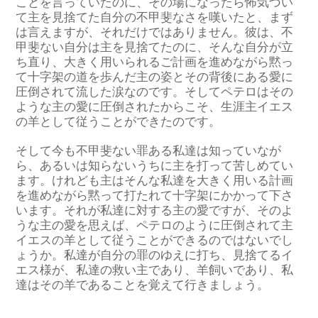
ことを言っていたのに、その場になったら怖気づい
て主を見捨てた自分の不甲斐なさを嘆いたと、まず
は言えますが、それだけではありません。彼は、不
甲斐ない自分は主を見捨てたのに、そんな自分が立
ち直り、大きく用いられるご計画を進めながら黙っ
て十字架の道を歩んだ主の姿とその背後にある愛に
圧倒されて流した涙なのです。そしてペテロはその
ような主の愛に圧倒されたからこそ、生涯主イエス
の羊として従うことができたのです。
そして今も不甲斐ない罪ある私達は知っていなが
ら、あるいは知らないうちに主を打って苦しめてい
ます。けれども主はそんな私達を大きく用いる計画
を進めながら黙って打たれて十字架にかかって下さ
います。それが私達に対する主の愛ですが、そのよ
うな主の愛を思えば、ペテロのように圧倒されて主
イエスの羊として従うことができるのではないでし
ょうか。私達が自分の罪のゆえに打ち、見捨てるイ
エス様が、私達の救い主であり、羊飼いであり、私
達はその羊であることを覚えて行きましょう。