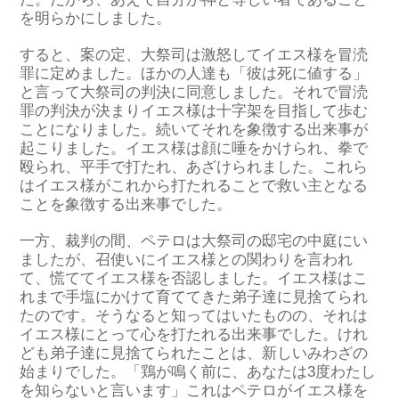
を明らかにしました。
すると、案の定、大祭司は激怒してイエス様を冒涜
罪に定めました。ほかの人達も「彼は死に値する」
と言って大祭司の判決に同意しました。それで冒涜
罪の判決が決まりイエス様は十字架を目指して歩む
ことになりました。続いてそれを象徴する出来事が
起こりました。イエス様は顔に唾をかけられ、拳で
殴られ、平手で打たれ、あざけられました。これら
はイエス様がこれから打たれることで救い主となる
ことを象徴する出来事でした。
一方、裁判の間、ペテロは大祭司の邸宅の中庭にい
ましたが、召使いにイエス様との関わりを言われ
て、慌ててイエス様を否認しました。イエス様はこ
れまで手塩にかけて育ててきた弟子達に見捨てられ
たのです。そうなると知ってはいたものの、それは
イエス様にとって心を打たれる出来事でした。けれ
ども弟子達に見捨てられたことは、新しいみわざの
始まりでした。「鶏が鳴く前に、あなたは3度わたし
を知らないと言います」これはペテロがイエス様を