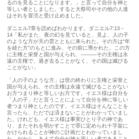
るのを見ることになります。」と言って自分を神と
等しい者としました。すると大祭司やその他の人達
はそれを冒涜と受け止めました。
ダニエル7章を読めばわかります。ダニエル7:13－
14「私がまた、夜の幻を見ていると、見よ、人の子
のような方が天の雲とともに来られた。その方は“年
を経た方”のもとに進み、その前に導かれた。この方
に主権と栄誉と国が与えられ、―――その主権は永
遠の主権で、過ぎ去ることがなく、その国は滅びる
ことがない」
「人の子のような方」は世の終わりに主権と栄誉と
国が与えられ、その主権は永遠で滅びることがない
お方つまり神と等しいお方です。イエス様は自分を
「人の子」だと言うことによって自分を神に等しい
者つまり神としたのです。イエス様はそんなことを
言ったら、ただでは済まないことがわかっていまし
た。けれども、イエス様は事実ひとり子の神であ
り、またそれを明かすことで罪に定められ十字架に
かけられることが神のご計画だとわかっていまし
た。だから、あえて自分が神と等しい者であること