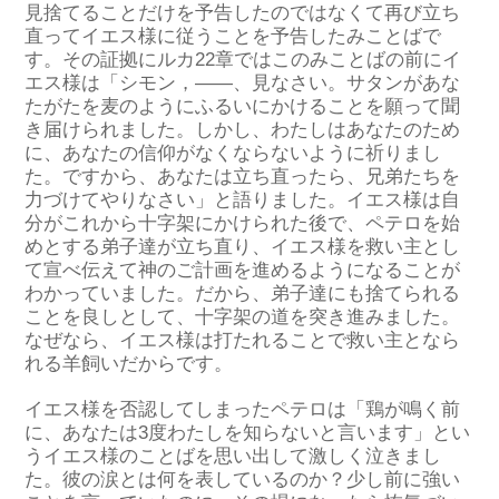
見捨てることだけを予告したのではなくて再び立ち
直ってイエス様に従うことを予告したみことばで
す。その証拠にルカ22章ではこのみことばの前にイ
エス様は「シモン，――、見なさい。サタンがあな
たがたを麦のようにふるいにかけることを願って聞
き届けられました。しかし、わたしはあなたのため
に、あなたの信仰がなくならないように祈りまし
た。ですから、あなたは立ち直ったら、兄弟たちを
力づけてやりなさい」と語りました。イエス様は自
分がこれから十字架にかけられた後で、ペテロを始
めとする弟子達が立ち直り、イエス様を救い主とし
て宣べ伝えて神のご計画を進めるようになることが
わかっていました。だから、弟子達にも捨てられる
ことを良しとして、十字架の道を突き進みました。
なぜなら、イエス様は打たれることで救い主となら
れる羊飼いだからです。
イエス様を否認してしまったペテロは「鶏が鳴く前
に、あなたは3度わたしを知らないと言います」とい
うイエス様のことばを思い出して激しく泣きまし
た。彼の涙とは何を表しているのか？少し前に強い