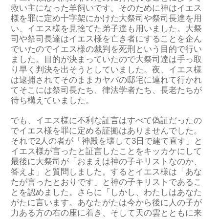
救い主になった羊飼いです。そのために神はイエス
様を罪に定め十字架にかけた大祭司や祭司長達を用
い、イエス様を見捨てた弟子達も用いました。大祭
司や祭司長達はイエス様を亡き者にすることを企ん
でいたのでイエス様の裁判を死刑という目的で行い
ました。目的が決まっていたので大祭司達は手っ取
り早く判決を出そうとしていました。夜、イエス様
は逮捕されてそのままカヤパの邸宅に連れて行かれ
てそこには祭司長たち、律法学者たち、長老たちが
待ち構えていました。
でも、イエス様に不利な証言はすべて偽証だったの
でイエス様を罪に定める証拠はありませんでした。
それで2人の者が「神殿を壊して3日で建て直す」と
イエス様が言ったと証言したことをキッカケにして
最後に大祭司が「おまえは神の子キリストなのか、
答えよ」と質問しました。するとイエス様は「あな
たが言ったとおりです」と神の子キリストであるこ
とを認めました。さらに「しかし、わたしはあなた
がたに言います。あなたがたは今から後に人の子が
力ある方の右の座に着き、そして天の雲とともに来