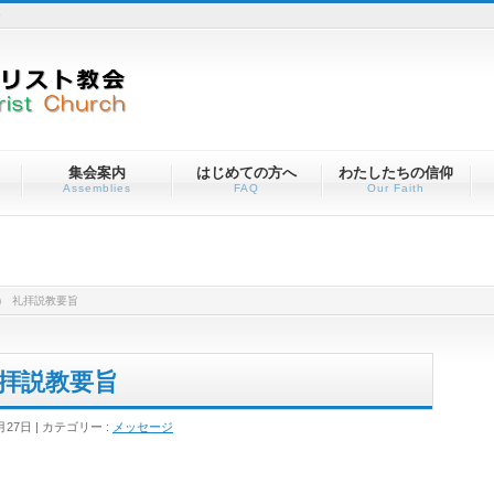
会
集会案内
はじめての方へ
わたしたちの信仰
Assemblies
FAQ
Our Faith
日) 礼拝説教要旨
 礼拝説教要旨
月27日
カテゴリー :
メッセージ