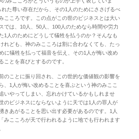
神のみこころがどういうものか上手く表していま
られた尊い存在だから、その1人のためにささげるべ
みこころです。この点がこの世のビジネスとは大い
では、10人、50人、100人のためなら時間や労力
た1人のためにどうして犠牲を払うのか？そんなも
けれども、神のみこころは割に合わなくても、たっ
ために犠牲を払って福音を伝え、その1人が悔い改め
ることを喜びとするのです。
前のことに振り回され、この世的な価値観の影響を
ら、1人が悔い改めることを喜ぶという神のみここ
追いやってしまい、忘れかけているかもしれませ
世のビジネスにならないように天では1人の罪人が
湧きあがることを思い出す必要があるのです。1人
「みこころが天で行われるように地でも行われます
。