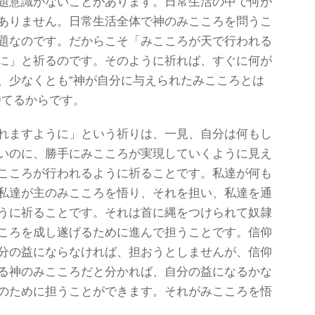
題意識がないことがあります。日常生活の中で何が
ありません。日常生活全体で神のみこころを問うこ
題なのです。だからこそ「みこころが天で行われる
に」と祈るのです。そのように祈れば、すぐに何が
、少なくとも“神が自分に与えられたみこころとは
持てるからです。
れますように」という祈りは、一見、自分は何もし
いのに、勝手にみこころが実現していくように見え
こころが行われるように祈ることです。私達が何も
私達が主のみこころを悟り、それを担い、私達を通
うに祈ることです。それは首に縄をつけられて奴隷
ころを成し遂げるために進んで担うことです。信仰
分の益にならなければ、担おうとしませんが、信仰
る神のみこころだと分かれば、自分の益になるかな
のために担うことができます。それがみこころを悟