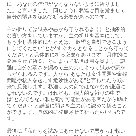
に「あなたの信仰がなくならないように祈りまし
た」と言いました。同じように私達は目を覚まして
自分の弱さを認めて祈る必要があるのです。
主の祈りでは試みや悪から守られるようにと抽象的
な言い方をしていますが、主の祈りを基本にして、
もう少し具体的にたとえば、“欲望を自制できるよう
にしてください”とか“すぐカッとなることから守って
ください”と具体的に祈る必要があります。具体的に
発展させて祈ることによって私達は目を覚まし、謙
遜に自分の弱さを認めて主の力によって試みや悪か
ら守られるのです。人から“あなたは女性問題や金銭
問題や殺人を起こす危険性がある”と言われたら頭に
来て反発します。私達は人の前ではなかなか謙遜に
なれないのです。けれども、個人的な祈りの中で
は”とんでもない罪を犯す可能性がある者だから助け
てください”と謙遜に弱さを主の前に認めて祈ること
ができます。具体的に発展させて祈ったらいいので
す。
最後に「私たちを試みにあわせないで悪からお救い