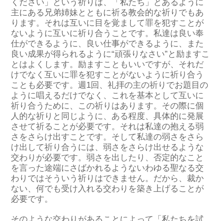
ください」という祈りは、「私たち」とあるように
主にある兄弟姉妹とともに祈る教会的な祈りでもあ
ります。それは互いに目を覚まして罪を犯すことが
ないように互いに祈り合うことです。私達は良い奉
仕ができるように、良い仕事ができるように、また
良い成果が得られるように“頑張りなさい”と励ますこ
とはよくします。励ますこともいいですが、それだ
けでなく互いに罪を犯すことがないように祈り合う
ことも必要です。週1回、礼拝の主の祈りでお題目の
ように唱えるだけでなく、これを基本として互いに
祈り合うために、この祈りはあります。その際に個
人的な祈りと同じように、ある程度、具体的に発展
させて祈ることが必要です。それは私達の抱える弱
さをさらけ出すことです。そして私達の弱さをさら
け出して祈り合うには、弱さをさらけ出せるような
交わりが必要です。弱さを出したり、否定的なこと
を言った途端にさばかれるようないわゆる聖なる交
わりではそういう祈りはできません。だから、裁か
ない、何でも受け入れる交わりを築き上げることが
必要です。
そのような交わりがあることによって「私たちを試