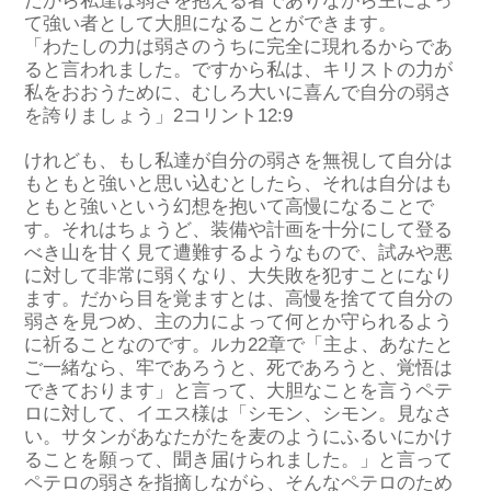
だから私達は弱さを抱える者でありながら主によっ
て強い者として大胆になることができます。
「わたしの力は弱さのうちに完全に現れるからであ
ると言われました。ですから私は、キリストの力が
私をおおうために、むしろ大いに喜んで自分の弱さ
を誇りましょう」2コリント12:9
けれども、もし私達が自分の弱さを無視して自分は
もともと強いと思い込むとしたら、それは自分はも
ともと強いという幻想を抱いて高慢になることで
す。それはちょうど、装備や計画を十分にして登る
べき山を甘く見て遭難するようなもので、試みや悪
に対して非常に弱くなり、大失敗を犯すことになり
ます。だから目を覚ますとは、高慢を捨てて自分の
弱さを見つめ、主の力によって何とか守られるよう
に祈ることなのです。ルカ22章で「主よ、あなたと
ご一緒なら、牢であろうと、死であろうと、覚悟は
できております」と言って、大胆なことを言うペテ
ロに対して、イエス様は「シモン、シモン。見なさ
い。サタンがあなたがたを麦のようにふるいにかけ
ることを願って、聞き届けられました。」と言って
ペテロの弱さを指摘しながら、そんなペテロのため