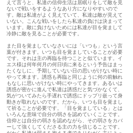
えて言うと、私達の信仰生活は居眠りをして敵を見
ないで戦いをするようなあり方になりやすいので
す。敵は私達がよく見えていて、私達は敵が見えて
いない。こんな戦いをしたら私達の負けは決まって
います。敵に負けないためには私達が目を覚まして
冷静に敵を見ることが必要です。
また目を覚ましていなさいには「いつも」という言
葉が付きます。いつも目を覚ましていることが必要
です。それは主の再臨を待つことと似ています。イ
エス様は何年何月の何日頃に来るという予告はまっ
たくなしに、予期していない日の思いがけない時に
やって来ます。誘惑も再臨と同じように何の前触れ
もなしに思いがけない時にやってきます。あるいは
誘惑が密かに進んで私達は誘惑だと気づかなくて、
気がついてみたら手遅れで誘惑にドップリ嵌って身
動きが取れないのです。だから、いつも目を覚まし
て祈ることが必要です。「目を覚ましている」とは
いろんな意味で自分の弱さを認めていくことです。
信仰とは自分の弱さを認めながら、その弱さをカバ
ーして強くしてくださる主の力を信じることです。