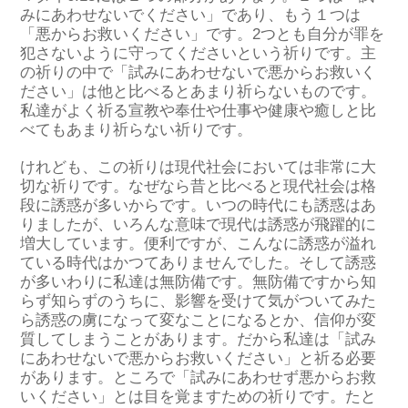
みにあわせないでください」であり、もう１つは
「悪からお救いください」です。2つとも自分が罪を
犯さないように守ってくださいという祈りです。主
の祈りの中で「試みにあわせないで悪からお救いく
ださい」は他と比べるとあまり祈らないものです。
私達がよく祈る宣教や奉仕や仕事や健康や癒しと比
べてもあまり祈らない祈りです。
けれども、この祈りは現代社会においては非常に大
切な祈りです。なぜなら昔と比べると現代社会は格
段に誘惑が多いからです。いつの時代にも誘惑はあ
りましたが、いろんな意味で現代は誘惑が飛躍的に
増大しています。便利ですが、こんなに誘惑が溢れ
ている時代はかつてありませんでした。そして誘惑
が多いわりに私達は無防備です。無防備ですから知
らず知らずのうちに、影響を受けて気がついてみた
ら誘惑の虜になって変なことになるとか、信仰が変
質してしまうことがあります。だから私達は「試み
にあわせないで悪からお救いください」と祈る必要
があります。ところで「試みにあわせず悪からお救
いください」とは目を覚ますための祈りです。たと