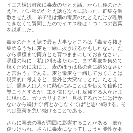
イエス様は群衆に毒麦のたとえ話、からし種のたと
え話、パン種のたとえ話を次々に語った。群集を解
散させた後、弟子達は畑の毒麦のたとえだけが理解
できなくて質問したのでイエス様は１つ１つの言葉
を説明した。
毒麦のたとえ話で最も大事なところは「毒麦を抜き
集めるうちに麦も一緒に抜き取るかもしれない。だ
から収穫まで両方とも育つままにしておきなさい。
収穫の時に、私は刈る者たちに、まず毒麦を集めて
焼くために束にし、麦のほうは私の倉に納めなさい
と言おう」である。麦と毒麦を一緒しておくことは
現実的に考えると、意外と大変なことだ。たとえ
ば、働き人は人々に熱心にみことばを伝えて信仰に
導こうとするが、主を信じないし反発する人がたま
に現れる。ガッカリするが、見捨てるわけには行か
ないから続けて“何とかしなくては”と思い続ける。そ
れは重荷を負い続けることである。
さらに毒麦の毒が周囲に影響することがある。麦が
傷つけられ、さらに毒麦になってしまう可能性があ