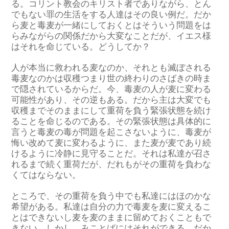
る。コリント教会のキリスト者でありながら、とん
でもない罪の生活をする人達はその良い例だ。だか
ら麦と毒麦が一緒にしておくとはそういう問題をは
らみながらの関係だから大変なことだが、イエス様
はそれを命じている。どうしてか？
人が本当に救われる麦なのか、それとも滅ぼされる
毒麦なのかは収穫つまり世の終わりのさばきの時ま
で隠されているからだ。今、毒麦の人が麦に変わる
可能性があり、その逆もある。だから主は大変でも
収穫までそのままにして重荷を負う緊張状態を続け
ることを命じるのである。その緊張状態は具体的に
言うと毒麦の毒が問題を起こさないように、毒麦が
悔い改めて麦に変わるように、また麦が麦であり続
けるように冷静に見守ることだ。それは私達が召さ
れるまで続く重荷だが、だれもがその重荷を負わな
くてはならない。
ところで、その重荷を負う中でも私達にはほのかな
希望がある。私達は自分の力で毒麦を麦に変えるこ
とはできないし麦を麦のままに留めておくこともで
きない。しかし、みことばにはそれができる。だか