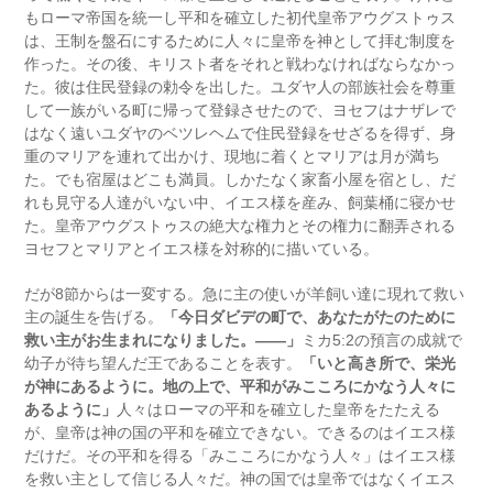
もローマ帝国を統一し平和を確立した初代皇帝アウグストゥス
は、王制を盤石にするために人々に皇帝を神として拝む制度を
作った。その後、キリスト者をそれと戦わなければならなかっ
た。彼は住民登録の勅令を出した。ユダヤ人の部族社会を尊重
して一族がいる町に帰って登録させたので、ヨセフはナザレで
はなく遠いユダヤのベツレヘムで住民登録をせざるを得ず、身
重のマリアを連れて出かけ、現地に着くとマリアは月が満ち
た。でも宿屋はどこも満員。しかたなく家畜小屋を宿とし、だ
れも見守る人達がいない中、イエス様を産み、飼葉桶に寝かせ
た。皇帝アウグストゥスの絶大な権力とその権力に翻弄される
ヨセフとマリアとイエス様を対称的に描いている。
だが8節からは一変する。急に主の使いが羊飼い達に現れて救い
主の誕生を告げる。
「今日ダビデの町で、あなたがたのために
救い主がお生まれになりました。――」
ミカ5:2の預言の成就で
幼子が待ち望んだ王であることを表す。
「いと高き所で、栄光
が神にあるように。地の上で、平和がみこころにかなう人々に
あるように」
人々はローマの平和を確立した皇帝をたたえる
が、皇帝は神の国の平和を確立できない。できるのはイエス様
だけだ。その平和を得る「みこころにかなう人々」はイエス様
を救い主として信じる人々だ。神の国では皇帝ではなくイエス