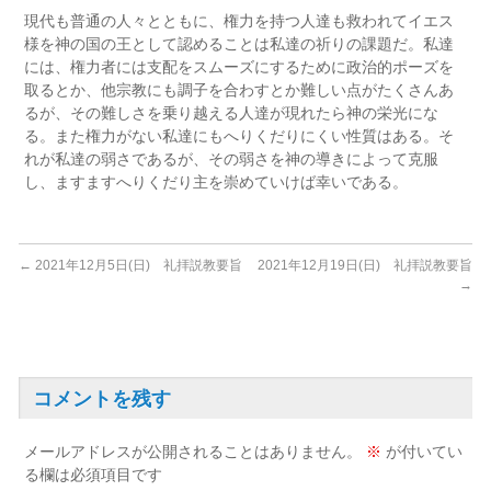
現代も普通の人々とともに、権力を持つ人達も救われてイエス
様を神の国の王として認めることは私達の祈りの課題だ。私達
には、権力者には支配をスムーズにするために政治的ポーズを
取るとか、他宗教にも調子を合わすとか難しい点がたくさんあ
るが、その難しさを乗り越える人達が現れたら神の栄光にな
る。また権力がない私達にもへりくだりにくい性質はある。そ
れが私達の弱さであるが、その弱さを神の導きによって克服
し、ますますへりくだり主を崇めていけば幸いである。
←
2021年12月5日(日) 礼拝説教要旨
2021年12月19日(日) 礼拝説教要旨
→
コメントを残す
メールアドレスが公開されることはありません。
※
が付いてい
る欄は必須項目です