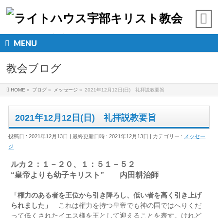
MENU
教会ブログ
HOME
»
ブログ
»
メッセージ
»
2021年12月12日(日) 礼拝説教要旨
2021年12月12日(日) 礼拝説教要旨
投稿日 : 2021年12月13日
最終更新日時 : 2021年12月13日
カテゴリー :
メッセー
ジ
ルカ２：１－２０、１：５１－５２
“皇帝よりも幼子キリスト” 内田耕治師
「権力のある者を王位から引き降ろし、低い者を高く引き上げ
られました」
これは権力を持つ皇帝でも神の国ではへりくだ
って低くされたイエス様を王として迎えることを表す。けれど