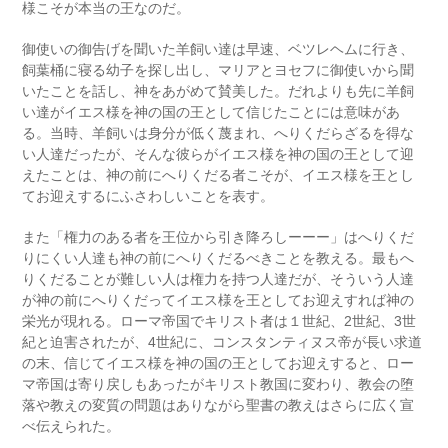
様こそが本当の王なのだ。
御使いの御告げを聞いた羊飼い達は早速、ベツレヘムに行き、
飼葉桶に寝る幼子を探し出し、マリアとヨセフに御使いから聞
いたことを話し、神をあがめて賛美した。だれよりも先に羊飼
い達がイエス様を神の国の王として信じたことには意味があ
る。当時、羊飼いは身分が低く蔑まれ、へりくだらざるを得な
い人達だったが、そんな彼らがイエス様を神の国の王として迎
えたことは、神の前にへりくだる者こそが、イエス様を王とし
てお迎えするにふさわしいことを表す。
また「権力のある者を王位から引き降ろしーーー」はへりくだ
りにくい人達も神の前にへりくだるべきことを教える。最もへ
りくだることが難しい人は権力を持つ人達だが、そういう人達
が神の前にへりくだってイエス様を王としてお迎えすれば神の
栄光が現れる。ローマ帝国でキリスト者は１世紀、2世紀、3世
紀と迫害されたが、4世紀に、コンスタンティヌス帝が長い求道
の末、信じてイエス様を神の国の王としてお迎えすると、ロー
マ帝国は寄り戻しもあったがキリスト教国に変わり、教会の堕
落や教えの変質の問題はありながら聖書の教えはさらに広く宣
べ伝えられた。