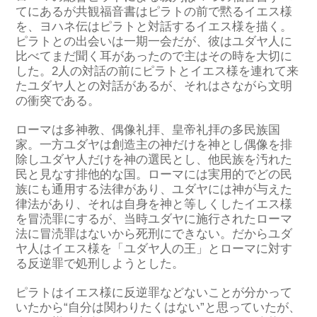
てにあるが共観福音書はピラトの前で黙るイエス様
を、ヨハネ伝はピラトと対話するイエス様を描く。
ピラトとの出会いは一期一会だが、彼はユダヤ人に
比べてまだ聞く耳があったので主はその時を大切に
した。2人の対話の前にピラトとイエス様を連れて来
たユダヤ人との対話があるが、それはさながら文明
の衝突である。
ローマは多神教、偶像礼拝、皇帝礼拝の多民族国
家。一方ユダヤは創造主の神だけを神とし偶像を排
除しユダヤ人だけを神の選民とし、他民族を汚れた
民と見なす排他的な国。ローマには実用的でどの民
族にも通用する法律があり、ユダヤには神が与えた
律法があり、それは自身を神と等しくしたイエス様
を冒涜罪にするが、当時ユダヤに施行されたローマ
法に冒涜罪はないから死刑にできない。だからユダ
ヤ人はイエス様を「ユダヤ人の王」とローマに対す
る反逆罪で処刑しようとした。
ピラトはイエス様に反逆罪などないことが分かって
いたから“自分は関わりたくはない”と思っていたが、