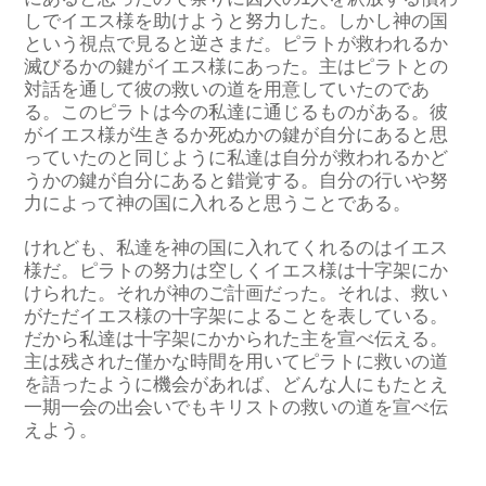
しでイエス様を助けようと努力した。しかし神の国
という視点で見ると逆さまだ。ピラトが救われるか
滅びるかの鍵がイエス様にあった。主はピラトとの
対話を通して彼の救いの道を用意していたのであ
る。このピラトは今の私達に通じるものがある。彼
がイエス様が生きるか死ぬかの鍵が自分にあると思
っていたのと同じように私達は自分が救われるかど
うかの鍵が自分にあると錯覚する。自分の行いや努
力によって神の国に入れると思うことである。
けれども、私達を神の国に入れてくれるのはイエス
様だ。ピラトの努力は空しくイエス様は十字架にか
けられた。それが神のご計画だった。それは、救い
がただイエス様の十字架によることを表している。
だから私達は十字架にかかられた主を宣べ伝える。
主は残された僅かな時間を用いてピラトに救いの道
を語ったように機会があれば、どんな人にもたとえ
一期一会の出会いでもキリストの救いの道を宣べ伝
えよう。