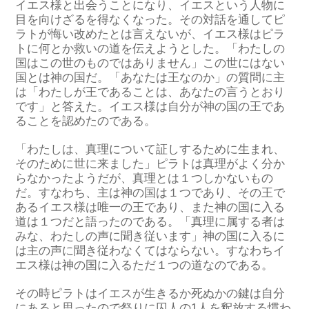
イエス様と出会うことになり、イエスという人物に
目を向けざるを得なくなった。その対話を通してピ
ラトが悔い改めたとは言えないが、イエス様はピラ
トに何とか救いの道を伝えようとした。「わたしの
国はこの世のものではありません」この世にはない
国とは神の国だ。「あなたは王なのか」の質問に主
は「わたしが王であることは、あなたの言うとおり
です」と答えた。イエス様は自分が神の国の王であ
ることを認めたのである。
「わたしは、真理について証しするために生まれ、
そのために世に来ました」ピラトは真理がよく分か
らなかったようだが、真理とは１つしかないもの
だ。すなわち、主は神の国は１つであり、その王で
あるイエス様は唯一の王であり、また神の国に入る
道は１つだと語ったのである。「真理に属する者は
みな、わたしの声に聞き従います」神の国に入るに
は主の声に聞き従わなくてはならない。すなわちイ
エス様は神の国に入るただ１つの道なのである。
その時ピラトはイエスが生きるか死ぬかの鍵は自分
にあると思ったので祭りに囚人の1人を釈放する慣わ