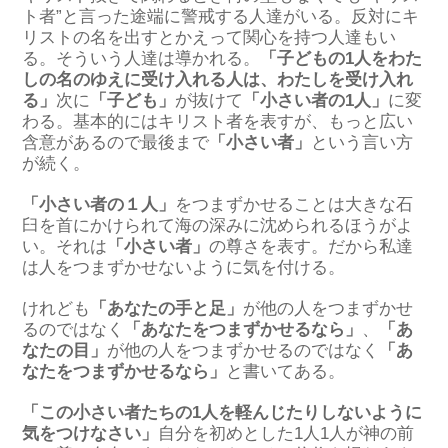
ト者”と言った途端に警戒する人達がいる。反対にキ
リストの名を出すとかえって関心を持つ人達もい
る。そういう人達は導かれる。
「子どもの1人をわた
しの名のゆえに受け入れる人は、わたしを受け入れ
る」
次に
「子ども」
が抜けて
「小さい者の1人」
に変
わる。基本的にはキリスト者を表すが、もっと広い
含意があるので最後まで
「小さい者」
という言い方
が続く。
「小さい者の１人」
をつまずかせることは大きな石
臼を首にかけられて海の深みに沈められるほうがよ
い。それは
「小さい者」
の尊さを表す。だから私達
は人をつまずかせないように気を付ける。
けれども
「あなたの手と足」
が他の人をつまずかせ
るのではなく
「あなたをつまずかせるなら」
、
「あ
なたの目」
が他の人をつまずかせるのではなく
「あ
なたをつまずかせるなら」
と書いてある。
「この小さい者たちの1人を軽んじたりしないように
気をつけなさい」
自分を初めとした1人1人が神の前