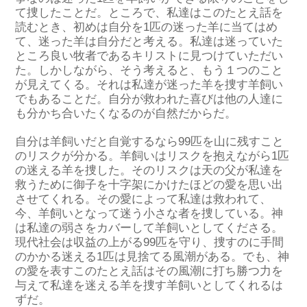
て捜したことだ。ところで、私達はこのたとえ話を
読むとき、初めは自分を1匹の迷った羊に当てはめ
て、迷った羊は自分だと考える。私達は迷っていた
ところ良い牧者であるキリストに見つけていただい
た。しかしながら、そう考えると、もう１つのこと
が見えてくる。それは私達が迷った羊を捜す羊飼い
でもあることだ。自分が救われた喜びは他の人達に
も分かち合いたくなるのが自然だからだ。
自分は羊飼いだと自覚するなら99匹を山に残すこと
のリスクが分かる。羊飼いはリスクを抱えながら1匹
の迷える羊を捜した。そのリスクは天の父が私達を
救うために御子を十字架にかけたほどの愛を思い出
させてくれる。その愛によって私達は救われて、
今、羊飼いとなって迷う小さな者を捜している。神
は私達の弱さをカバーして羊飼いとしてくださる。
現代社会は収益の上がる99匹を守り、捜すのに手間
のかかる迷える1匹は見捨てる風潮がある。でも、神
の愛を表すこのたとえ話はその風潮に打ち勝つ力を
与えて私達を迷える羊を捜す羊飼いとしてくれるは
ずだ。