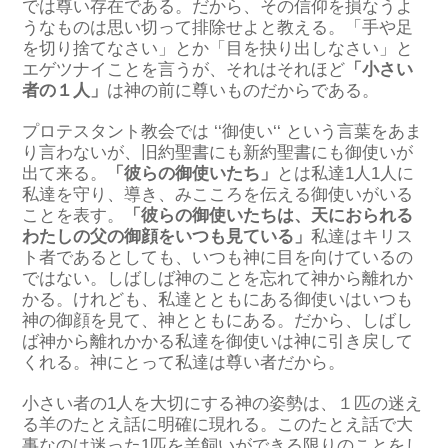
では尊い存在である。だから、その信仰を損なうよ
うなものは思い切って排除せよと教える。「手や足
を切り捨てなさい」とか「目を抉り出しなさい」と
エゲツナイことを言うが、それはそれほど
「小さい
者の１人」
は神の前に尊いものだからである。
プロテスタント教会では ‘‘御使い‘‘ という言葉をあま
り言わないが、旧約聖書にも新約聖書にも御使いが
出て来る。
「彼らの御使いたち」
とは私達1人1人に
私達を守り、導き、みこころを伝える御使いがいる
ことを表す。
「彼らの御使いたちは、天におられる
わたしの父の御顔をいつも見ている」
私達はキリス
ト者であるとしても、いつも神に目を向けているの
ではない。しばしば神のことを忘れて神から離れか
かる。けれども、私達とともにある御使いはいつも
神の御顔を見て、神とともにある。だから、しばし
ば神から離れかかる私達を御使いは神に引き戻して
くれる。神にとって私達は尊い者だから。
小さい者の1人を大切にする神の姿勢は、１匹の迷え
る羊のたとえ話に明確に現れる。このたとえ話で大
事なのは迷った1匹を羊飼いができる限りのことをし