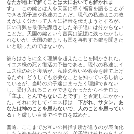
なたが地上で解くことは天においても解かれま
す」
この鍵とは人を天国に導く福音を語ることが
できる弟子達や私達のことだ。現代の私達はこの教
えがよく分かって人々に福音を伝えようとするが、
国の再興を最優先課題とした弟子達には分からない
ことだ。天国の鍵という言葉は記憶に残ったかもし
れないが、天国の鍵よりも国を再興する鍵を聞きた
いと願ったのではないか。
彼らはさらに全く理解を超えたことを聞かされた。
イエス様の死と復活の予告である。現代の私達はイ
エス様の死と復活が、私達の救いや教会を建て上げ
るためにどうしても必要なことを知っているし信じ
ているが、当時の弟子達はまったく理解できない
し、受け入れることができなかったからペテロは
「主よ、とんでもないことです」
と否定しにかかっ
た。それに対してイエス様は
「下がれ、サタン。あ
なたは神のことを思わないで、人のことを思ってい
る」
と厳しい言葉でペテロを戒めた。
普通、ここまでお互いの目指す所が違うのが表面化
したら袂を分かつものだが、弟子達はそれからもイ