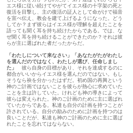
エス様に従い続けてやがてイエス様の十字架の死と
復活を目撃し、主の復活の証人として命がけで福音
を宣べ伝え、教会を建て上げるようになった。どう
してか？まず彼らはイエス様が理解を超えたことを
語っても聞く耳を持ち続けたからである。では、な
ぜ聞く耳を持ち続けることができたのか？それは彼
らが主に選ばれた者だったからだ。
「わたしについて来なさい」「あなたがたがわたし
を選んだのではなく、わたしが選び、任命しまし
た」
彼ら自身の目標があり、それを達成するのに
都合がいいからイエス様を選んだのではない。もし
そうなら袂を分かったはずだ。初め国の再興という
神のご計画ではないことを彼らが熱心に求めていた
ことを主は許していた。けれども神の導きによって
彼らは変えられた。神のご計画のために主に選ばれ
ていたからである。私達も自分の計画を持つことが
許されている。自分の励みのために計画を持つのは
良いことだが、私達も神のご計画のために主に選ば
れたことを忘れてはならない。