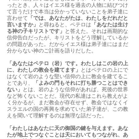
ったとき、人々はイエス様を過去の人物に結びつけ
て言うだけで本当は分かっていないことを弟子達に
言わせて
「では、あなたがたは、わたしをだれだと
言いますか」
と尋ねると、ペテロは
「あなたは生け
る神の子キリストです」
と答えた。それは画期的な
信仰告白だったが、キリストをどう理解しているか
の問題があった。だからイエス様は弟子達にはまだ
分からない神のご計画を語りだした。
「あなたはペテロ（岩）です。わたしはこの岩の上
に、わたしの教会を建てます」
とはペテロの上にで
はなくて岩のような堅い信仰の上に教会を建てるこ
とであり、
「よみの門もそれに打ち勝つことはでき
ない」
とは、岩のような信仰があれば、死後の世界
など怖くないことだ。現代の私達はこれら教えがよ
く分かるが、まだ教会が存在せず、教会ではなくイ
スラエルの国の再興を求めていた弟子達が、この教
えを聞いて理解するのは無理な話だった。
「わたしはあなたに天の御国の鍵を与えます。あな
たが地上でつなぐことは天においてもつながれ、あ