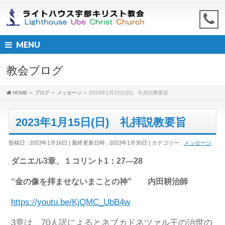
MENU
教会ブログ
HOME
»
ブログ
»
メッセージ
»
2023年1月15日(日) 礼拝説教要旨
2023年1月15日(日) 礼拝説教要旨
投稿日 : 2023年1月16日
最終更新日時 : 2023年1月30日
カテゴリー :
メッセージ
ダニエル3章、１コリント1：27―28
“金の像を拝ませないまことの神” 内田耕治師
https://youtu.be/KjQMC_UbB4w
3章は、70人訳によるとネブカドネツァル王の治世の