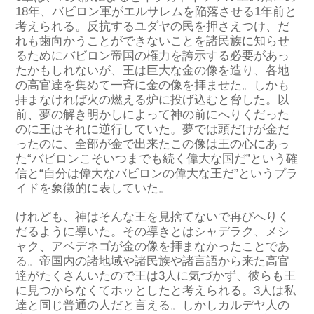
18年、バビロン軍がエルサレムを陥落させる1年前と
考えられる。反抗するユダヤの民を押さえつけ、だ
れも歯向かうことができないことを諸民族に知らせ
るためにバビロン帝国の権力を誇示する必要があっ
たかもしれないが、王は巨大な金の像を造り、各地
の高官達を集めて一斉に金の像を拝ませた。しかも
拝まなければ火の燃える炉に投げ込むと脅した。以
前、夢の解き明かしによって神の前にへりくだった
のに王はそれに逆行していた。夢では頭だけが金だ
ったのに、全部が金で出来たこの像は王の心にあっ
た“バビロンこそいつまでも続く偉大な国だ”という確
信と“自分は偉大なバビロンの偉大な王だ”というプラ
イドを象徴的に表していた。
けれども、神はそんな王を見捨てないで再びへりく
だるように導いた。その導きとはシャデラク、メシ
ャク、アベデネゴが金の像を拝まなかったことであ
る。帝国内の諸地域や諸民族や諸言語から来た高官
達がたくさんいたので王は3人に気づかず、彼らも王
に見つからなくてホッとしたと考えられる。3人は私
達と同じ普通の人だと言える。しかしカルデヤ人の