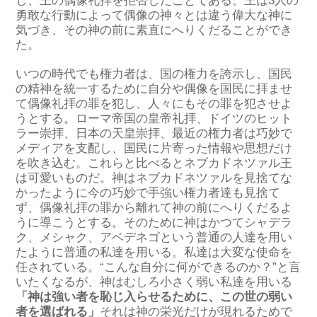
し、王の偶像礼拝を拒否したことである。王は3人の
勇敢な行動によって偶像の神々とは違う偉大な神に
気づき、その神の前に素直にへりくだることができ
た。
いつの時代でも権力者は、国の権力を誇示し、国民
の精神を統一するために自分や偶像を国民に拝ませ
て偶像礼拝の罪を犯し、人々にもその罪を犯させよ
うとする。ローマ帝国の皇帝礼拝、ドイツのヒット
ラー崇拝、日本の天皇崇拝、最近の権力者は巧妙で
メディアを支配し、国民に片寄った情報や思想だけ
を吹き込む。これらと比べるとネブカドネツァル王
は可愛いものだ。神はネブカドネツァルを見捨てな
かったように今の巧妙で手強い権力者達も見捨て
ず、偶像礼拝の罪から離れて神の前にへりくだるよ
うに導こうとする。そのために神はかつてシャデラ
ク、メシャク、アベデネゴという普通の人達を用い
たように普通の私達を用いる。私達は大変な使命を
任されている。“こんな自分に何ができるのか？”と言
いたくなるが、神はむしろ小さく弱い私達を用いる
「神は強い者を恥じ入らせるために、この世の弱い
者を選ばれる」
それは神の栄光だけが現れるためで