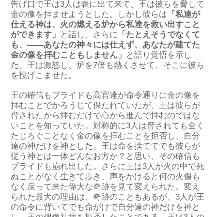
告げ口で王は3人は表に出て来て、王は彼らを脅して
金の像を拝ませようとした。しかし彼らは
「私達が
仕える神は、火の燃える炉から私達を救い出すこと
ができます」
と話し、さらに
「たとえそうでなくて
も、――あなたの神々には仕えず、あなたが建てた
金の像を拝むこともしません」
と語り覚悟を示し
た。王は激怒し、炉を7倍も熱くさせて、そこに彼ら
を投げこませた。
王の確信もプライドも高官達が命令通りに金の像を
拝むことでかろうじて保たれていたが、王は彼らが
脅されたから拝むだけで心から進んで拝むのではな
いことを知っていた。対称的に3人は脅されても全く
たじろぐことなく金の像を拝むことを拒否し、自分
達の神だけを神とした。王は命を捨ててでも彼らが
従う神とは一体どんなお方か？と思い、その確信も
プライドも崩れ出した。さらに王は3人が火の中で死
ぬことがなく生きて歩き、声をかけると何の火傷も
なく戻って来た偉大な奇跡を見て変えられた。変え
られた最大の理由は、奇跡のこともあるが、3人が王
の命令に背いてでも命がけで自分達の神だけを神と