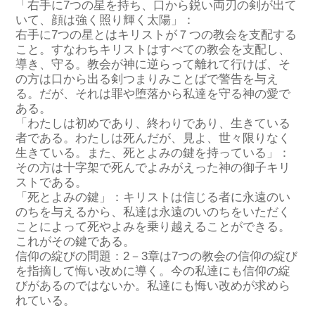
「右手に7つの星を持ち、口から鋭い両刃の剣が出て
いて、顔は強く照り輝く太陽」：
右手に7つの星とはキリストが７つの教会を支配する
こと。すなわちキリストはすべての教会を支配し、
導き、守る。教会が神に逆らって離れて行けば、そ
の方は口から出る剣つまりみことばで警告を与え
る。だが、それは罪や堕落から私達を守る神の愛で
ある。
「わたしは初めであり、終わりであり、生きている
者である。わたしは死んだが、見よ、世々限りなく
生きている。また、死とよみの鍵を持っている」：
その方は十字架で死んでよみがえった神の御子キリ
ストである。
「死とよみの鍵」：キリストは信じる者に永遠のい
のちを与えるから、私達は永遠のいのちをいただく
ことによって死やよみを乗り越えることができる。
これがその鍵である。
信仰の綻びの問題：2－3章は7つの教会の信仰の綻び
を指摘して悔い改めに導く。今の私達にも信仰の綻
びがあるのではないか。私達にも悔い改めが求めら
れている。