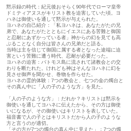
黙示録の時代：紀元後おそらく90年代でローマ皇帝
ドミティアヌスがキリスト教を迫害していた頃。ヨ
ハネは御使いを通して黙示が与えられた。
ヨハネの自己紹介：「私ヨハネは、あなたがたの兄
弟で、あなたがたとともにイエスにある苦難と御国
と忍耐にあずかっている者」神からの幻を見ても高
ぶることなく自分は皆さんの兄弟だと語る。
当時は主を信じて御国に属する者となった途端に迫
害という苦難に遭う時代、忍耐が必要だった。
ヨハネの迫害：パトモス島に流されて諸教会との交
わりを断たれた。けれども神はそんなヨハネに幻を
見させ御声を聞かせ、巻物を作らせた。
ヨハネの霊的体験：7つの教会と、七つの金の燭台と
その真ん中に「人の子のような方」を見た。
「人の子のような方」：だれか？キリストは黙示を
御使いを通してヨハネに伝えたから、その方は御使
いになるが、その御使いはキリストを表していた。
福音書で人の子とはキリストだから人の子のような
方と言うのが適切。
「その方が7つの燭台の真ん中に見えた」：7つの燭