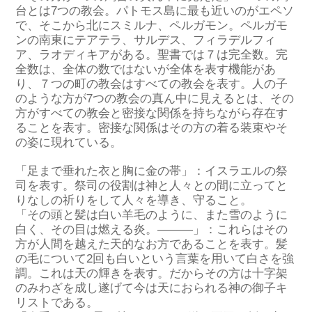
台とは7つの教会。パトモス島に最も近いのがエペソ
で、そこから北にスミルナ、ペルガモン。ペルガモ
ンの南東にテアテラ、サルデス、フィラデルフィ
ア、ラオディキアがある。聖書では７は完全数。完
全数は、全体の数ではないが全体を表す機能があ
り、７つの町の教会はすべての教会を表す。人の子
のような方が7つの教会の真ん中に見えるとは、その
方がすべての教会と密接な関係を持ちながら存在す
ることを表す。密接な関係はその方の着る装束やそ
の姿に現れている。
「足まで垂れた衣と胸に金の帯」：イスラエルの祭
司を表す。祭司の役割は神と人々との間に立ってと
りなしの祈りをして人々を導き、守ること。
「その頭と髪は白い羊毛のように、また雪のように
白く、その目は燃える炎。―――」：これらはその
方が人間を越えた天的なお方であることを表す。髪
の毛について2回も白いという言葉を用いて白さを強
調。これは天の輝きを表す。だからその方は十字架
のみわざを成し遂げて今は天におられる神の御子キ
リストである。