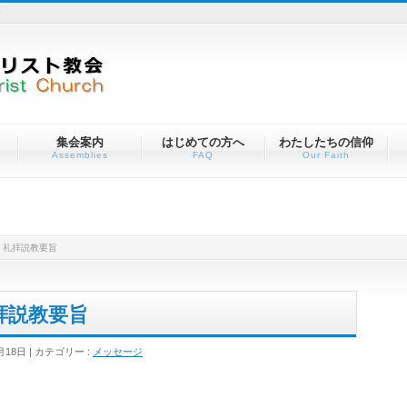
会
集会案内
はじめての方へ
わたしたちの信仰
Assemblies
FAQ
Our Faith
 礼拝説教要旨
礼拝説教要旨
月18日
カテゴリー :
メッセージ