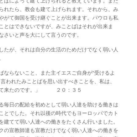
とばによって建て上げられると教えています。また
られたら、教会も建て上げられます。それから、み
やがて御国を受け継ぐことが出来ます。パウロも私
ことはできないですが、みことばはそれが出来ま
なさいと声を大にして言うのです。
したが、それは自分の生活のためだけでなく弱い人
。
ばならないこと、また主イエスご自身が“受けるよ
と言われたみことばを思い出すべきことを、私は、
して来たのです。」 ２０：３５
る毎日の配給を初めとして弱い人達を助ける働きは
ことでした。それ以後の時代でもヨーロッパでカト
を建てて弱い人達への働きをたくさん行いました。
クの宣教師達も宣教だけでなく弱い人達への働きを