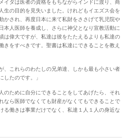
メイダは医者の資格をもちながらインドに渡り、商
人生の目的を見失いました。けれどもイエズス会を
動かされ、再度日本に来て私財をささげて乳児院や
日本人医師を養成し、さらに神父となり宣教活動に
績は偉大ですが、私達は彼をたたえるよりも私達の
働きをすべきです。聖書は私達にできることを教え
が、これらのわたしの兄弟達、しかも最も小さい者
にしたのです。」
人のために自分にできることをしてあげたら、それ
れなら医師でなくても財産がなくてもできることで
ける働きは事業だけでなく、私達１人１人の身近な