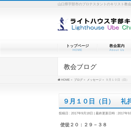
山口県宇部市のプロテスタントのキリスト教
トップページ
教会案内
HOME
About Us
教会ブログ
HOME
»
ブログ
»
メッセージ
»
９月１０日（日）
９月１０日（日） 
投稿日 : 2017年9月18日
最終更新日時 : 2017年9
使徒２０：２９－３８