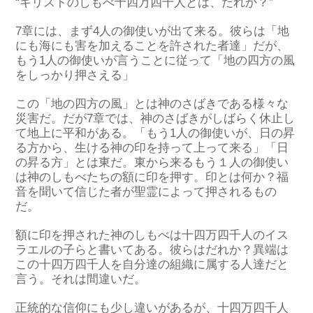
“キリストのしもべ十四万四千人とは、だれか？”
7章には、まず4人の御使いが出て来
る
。彼らは
「地
にも海にも害を加えることを許された者達」
だ
が、
もう1人の御使いが言うことに従って
「地の四方の風
をしっかり押さえ
る
」
この「
地の四方の
風」とは
神
のさばきである
様々な
災害
だ。
だが
7章では、
神のさばきが
しばらく
休止し
て地上に
平和があ
る
。
「
もう1人の御使いが、日の昇
る方から、生ける神の印を持って上って来る
」
「日
の昇る方」とは東
だ
。
東から来る
もう１人の御
使い
は
神のしもべたちの額に印を押す
。
印
とは何
か？
福
音を聞いて信じた者が聖霊によって押されるもの
だ
。
額に印を押された神のしもべは
十四万四千人のイス
ラエルの子ら
と書いてあ
る
。
彼らは
だれ
か？
異端
は
この十四万四千人
を
自分達の組織に属する人達だと
言
う
。
それは
間違い
だ
。
正統的な信仰
にも
少し
違いがあ
る
が、
十四万四千人