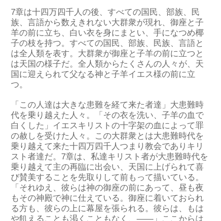
7章は十四万四千人の後、
すべての国民、部族、民
族、言語から数えきれない大群衆が現れ、
御座と子
羊の前に立ち、白い衣を身に
まとい、
手に
なつめ
椰
子
の枝を持
つ
。
すべての国民、部族、民族、言語と
は
全人類を表
す。大群衆が御座と子羊の前に立つと
は天国の様子
だ
。
全人類からたくさんの人々が、天
国に迎えられて父なる神と子羊イエス様の前に立
つ
。
「この人達は大きな患難を経て来た者達
」
大患難
時
代
を
乗り越えた
人々
。
「その衣を洗い、子羊の血で
白くした」
イエスキリストの十字架の血によって罪
の赦しを受け
た
人々
。
この大群衆とは
大患難時代を
乗り越えて来た十四万四千人
つま
り
教会で
あり
キリ
スト者達
だ
。7章は、私達キリスト者が大患難時代を
乗り越えて主の再臨に出会い、天国に上げられて喜
び賛美することを先取りして前もって
描いて
いる
。
「それゆえ、彼らは神の御座の前にあって、昼も夜
もその神殿で神に仕えている。
御座に着いておられ
る方も、彼らの上に
幕屋を張られる。彼らは、もは
や飢えることも渇くこともなく
、
――
」
ここからは