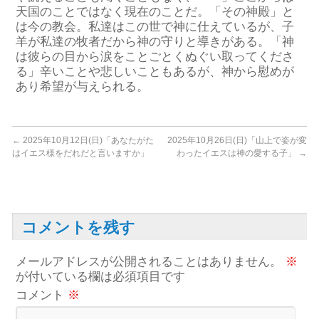
天国のことではなく現在のこと
だ
。
「その神殿」と
は今の教会
。私達はこの世で神に仕えている
が、
子
羊
が
私達
の
牧
者
だから
神の守り
と導き
があ
る。
「神
は彼らの目から涙をことごとくぬぐい取ってくださ
る」
辛いことや悲しいこともあ
るが
、
神から慰めが
あり
希望が与えられ
る。
←
2025年10月12日(日)「あなたがた
2025年10月26日(日)「山上で姿が変
はイエス様をだれだと言いますか」
わったイエスは神の愛する子」
→
コメントを残す
メールアドレスが公開されることはありません。
※
が付いている欄は必須項目です
コメント
※