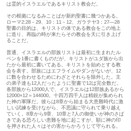
は
霊的イスラエルであるキリスト教会
だ
。
その根拠になるみことばが新約聖書に幾つかあ
る。
ローマ2:28－29
、
10：
11－12
、
ガラテヤ3：27―28
聖書の目的は、キリストの体である教会をこの地上
に造り、再臨の時が来たらその教会を天に引き上げ
ること
だ
。
普通、イスラエルの部族リストは最初に生まれたル
ベン
を
1番に書くもの
だ
が、
キリスト
が
ユダ
族
から
出
たから
最初
に
書いてある
。
キリスト
を
始め
とする
教
会
を
表す
。
部族には
エフライムやダンが
ないが、
12
に
数を合わせるために
わざとそれらを除外
した。
主
の弟子達
も
12人だったように
聖書で
12
は完全数
だ
。
各部族から12
000
人
で、
イスラエルは12部族あ
る
から
12
000
×12＝
144
000
。
十四万四千人は精鋭が集められ
た神の軍隊
だ
。
彼
らは
8章から始まる大患難時代に激
しい試練を受けながら
、
不思議に守られて
乗り越え
てい
く
。
8章から9章、10章と7人の御使いが神のさば
きである恐ろしい患難を地に起こ
すが、
額に神の印
を押された人々はその害から
かろうじて
守られ
る
。