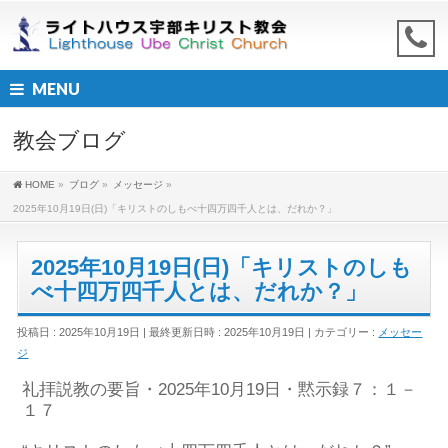
MENU
教会ブログ
HOME
»
ブログ
»
メッセージ
»
2025年10月19日(日)「キリストのしもべ十四万四千人とは、だれか？」
2025年10月19日(日)「キリストのしも
べ十四万四千人とは、だれか？」
投稿日 : 2025年10月19日
最終更新日時 : 2025年10月19日
カテゴリー :
メッセー
ジ
礼拝説教
の
要旨
・2025年
10
月
1
9
日・
黙示録７：１－
１７