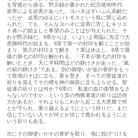
を背後から操
る
。
黙示録が書かれた紀元後90年代
、
皇帝による迫害があ
った。
ヨハネはずいぶん高齢
だ
った
が、迫害のゆえに
パトモスという島に閉じ込め
られ
た
。でも、そんなヨハネに
迫害に苦し
む
キリス
ト者への
励ましと希望
の
みことばが
与えられた
。
そ
れが
黙示録
だ。
8章からは、いよいよ再臨に先立つ大
患難時代が始ま
る
。
6章で第一の封印を解くことが始
まり、第六の封印まで解き
、
７章は
休止し、8章で最
後
の
第七の封印が解かれ
る。
「子羊が第七の封印を
解いたとき、天に半時間ほどの静けさがあった」
“嵐
の前の静けさ”
である。
別の御使いが
金の香炉をも
っ
て祭壇のそばに立ち
、
香を焚
き、
すべての聖徒
達
の
祈りを添えてその煙を神の御前に立ち上らせ
る
。
聖
徒
達
の祈りとは何か？6章
の
「
私達の血の復讐をなさ
らないのですか」
という
昔の殉教者達の
祈り
は
説得
力があ
るが、
それよりもこれから起こる
大患難
で
何
とか守られ
、
乗り越える
ようにという祈り
だ
。
まだ
信じていない人々
が
何とか
信じ
て救われ
る
ようにと
いう祈りも
あ
る
。
次に
その御使いがその香炉を取り、
地に投げつける