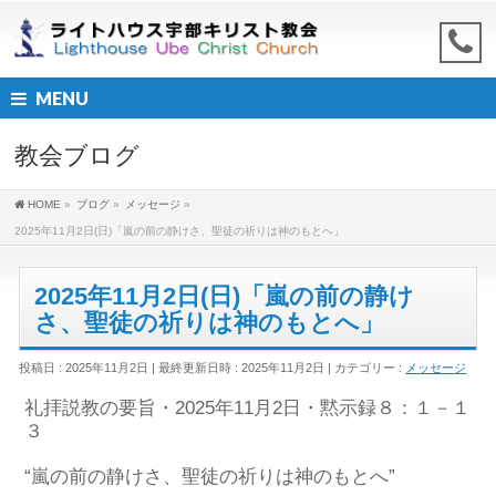
MENU
教会ブログ
HOME
»
ブログ
»
メッセージ
»
2025年11月2日(日)「嵐の前の静けさ、聖徒の祈りは神のもとへ」
2025年11月2日(日)「嵐の前の静け
さ、聖徒の祈りは神のもとへ」
投稿日 : 2025年11月2日
最終更新日時 : 2025年11月2日
カテゴリー :
メッセージ
礼拝説教
の
要旨
・2025年
1
1
月
2
日・
黙示録８：１－１
３
“
嵐
の前の静けさ、聖徒の祈りは神のもとへ”