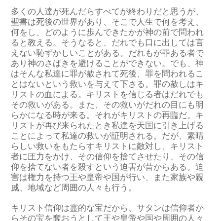
多くの人達が死んだらすべてが終わり
だと
思う
が、
聖書は
死後の世界があり、そこで
人生で
何を考え、
何をし、どのように歩んできたかが
神の前で
問われ
る
と
教える
。
そうなると
、
だれでも口に出しては言
えない恥ずかしいこと
がある。
だれもが
罪ある者で
あり
神
のさばき
を避けること
ができない
。
でも、
神
はそんな私達に
罪が赦されて死後、罪を問われるこ
とはない
という
救い
を
与えて
下さる
。
罪
の赦し
は
キ
リスト
の
血
に
よる
。
キリスト
を
信じる
者
は
だれでも
その
救い
が
ある。
また、その救い
がだれの目にも明
らかになる時が
来る
。それがキリスト
の
再臨
だ
。
キ
リストが再び来られ
たとき
私達を天国に引き上げ
る
ことに
よって
私達の救いが
証明
される
。
だが、
素晴
らしい救いをもたらすキリスト
に敵対し、キリスト
者
に圧力をかけ、その信仰を捨てさせたり、その信
仰を捨てない者を殺すという迫害が昔から
あ
る
。
迫
害は
権力を持つ
王や皇帝や国
が行
い
、
また家族や親
戚、地域など
周囲の人々
も
行う
。
キリスト
信仰
は
霊的な
宝
だ
から
、
サタンは
信仰者か
ら
その宝を奪
おうと
し
て
王や皇帝や
国や周囲の
人々