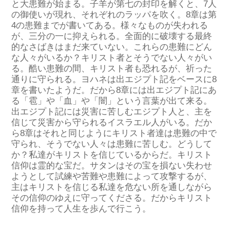
と
大
患難が始ま
る
。
子羊が
第七の封印を解くと、
7人
の御使いが
現れ
、
それぞれの
ラッパ
を
吹く
。
8章は第
4の
患難
までが
書いてある
。
様々な
もの
が
失われる
が、
三分の
一
に
抑えられる
。
全面的
に
破壊
する
最終
的
な
さばきは
まだ
来ていない。
これらの
患難
に
どん
な
人々
が
い
る
か？
キリスト
者
と
そうでない
人々
が
い
る。
酷い
患難
の
間
、
キリスト
者
も
恐れ
るが、
祈
った
通りに
守られる
。
ヨハネは出エジプト記をベースに
8
章を書いたよう
だ
。
だから
8章
に
は
出エジプト記に
あ
る
「雹」や「血」や「闇」という言葉が出
て来る
。
出エジプト記
には
災害に苦し
む
エジプト人と、主を
信じて災害から守られるイスラエル人が
いる
。
だか
ら
8
章
は
それ
と
同じ
ように
キリスト
者
達
は
患難
の中
で
守られ
、
そうでない
人々
は
患難
に
苦しむ。
どうして
か？
私達がキリストを信じているから
だ
。
キリスト
信仰は霊的な宝
だ
。サタンはその宝を損ない失わせ
ようとして試練や苦難や患難によって攻撃
する
が、
主はキリストを信じる私達を危ない所を通しながら
その信仰のゆえに守ってくださ
る
。
だから
キリスト
信仰
を
持って
人生
を
歩んで
行こう
。