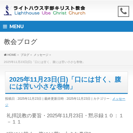
MENU
教会ブログ
HOME
»
ブログ
»
メッセージ
»
2025年11月23日(日)「口には甘く、腹には苦い小さな巻物」
2025年11月23日(日)「口には甘く、腹
には苦い小さな巻物」
投稿日 : 2025年11月23日
最終更新日時 : 2025年11月23日
カテゴリー :
メッセー
ジ
礼拝説教
の要旨
・2025年
1
1
月
23
日・
黙示録
１０：１
－１１