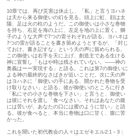
10章
では、再び
災害は休止し、
「
私
」
と
言う
ヨハネ
は
天から来る
御使い
の
幻
を見
る
。頭上に虹、顔は太
陽、足は火の柱のよう
だ
。
この御使いは
小さな巻物
を持ち、
右足を海の上に、左足を地の上に置
く
。
獅
子
の
ような大声で7つの雷それぞれ
が
語
る
。
ヨハネは
7つの雷が語
る
ことを書き留めようと
する
が、「
封じ
ておけ。
書き記すな」という
天の
声
に留められる
。
この御使いは右手を天に上げ
、
創造主である生ける
神に宣誓
し
「もはや時は残されていない
。――神の
奥義はーー実現する
」と
語る。これ
は第7の御使い
に
よる
神の最終的なさばき
が
近い
こと
だ
。
次に
天の
声
はヨハネに「御使いの手にある、開かれた巻物を受
け取りなさい」と
語る。
彼
が
御使いのところに行
き
「私にその小さな巻物を下さい」
と
言うと
、御使い
は
彼に
それ
を渡し
「食べなさい。それはあなたの腹
には苦いが、あなたの口には蜜のように甘い」と
語
る
。
彼が食べると、
本当に巻物は
口に甘
く、
腹に苦
かった
。
これを聞い
た
初代教会の人々はエゼキエル2:1－3：