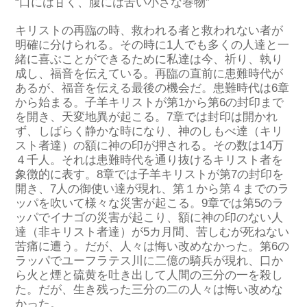
“口には甘く、腹には苦い小さな巻物”
キリストの再臨の
時
、
救われる者と救われない者が
明確に分けられ
る
。
その
時に
1人でも多くの人達と一
緒
に喜ぶことができる
ために
私達は
今
、
祈り、執り
成し、福音を伝えている。
再臨
の直前に
患難
時代
が
あるが、
福音を伝える最後の機会
だ
。
患難時代は
6章
から始ま
る
。
子羊
キリス
トが
第1から第6の封印まで
を
開
き
、
天変地異が起こ
る
。
7章では封印は開かれ
ず
、
しばらく
静かな時になり、
神のしもべ達
（
キリ
スト者達
）
の額に神の印
が押され
る
。その数は14万
４千人。それは患難時代を通り抜けるキリスト者を
象徴的に表す。8章
では
子羊キリストが第7の封印を
開
き、
7人の御使い達が
現れ
、
第１から第４までの
ラ
ッパ
を吹いて
様々な災害が起こる。
9章では第5のラ
ッパ
で
イナゴの
災害が起こり、
額に神の印のない人
達
（
非
キリスト者達
）
が5カ月間、苦しむ
が死ねない
苦痛に遭う
。
だが、人々は悔い改めなかった。
第6の
ラッパ
で
ユーフラテス
川
に
二億の騎兵が現れ、
口か
ら火と煙と硫黄を吐き出
して
人間の
三分の一
を
殺
し
た
。
だが、生き残った三分の二の人々は悔い改めな
かった。