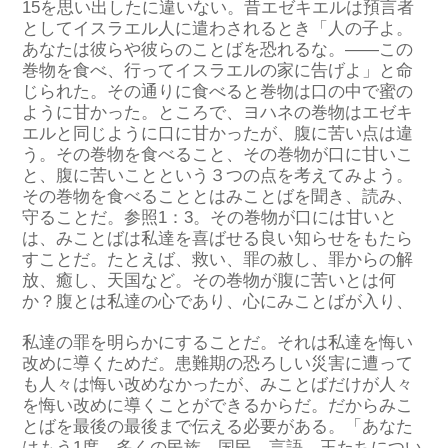
15を思い出したに違い
ない
。
昔
エゼキエル
は預言者
としてイスラエル人に遣わされるとき
「
人の子よ。
あなたは彼らや彼らのことばを恐れるな。
――この
巻物を食べ、行ってイスラエルの家に告げよ
」と
命
じられた
。
その通りに
食べると
巻物は
口の中で蜜の
ように甘
かった
。ところで、ヨハネ
の
巻物
は
エゼキ
エル
と
同じように
口
に
甘かった
が、
腹に
苦い
点
は
違
う
。
その巻物を食べること、その巻物が口に甘いこ
と、腹に苦い
こと
という３つの
点
を考えてみ
よう
。
その巻物を食べることとはみことばを聞き、読み、
守ること
だ
。
参照1：3。
その巻物が口には甘いと
は
、
みことば
は私達を喜ばせる
良い
知らせ
をもたら
す
ことだ
。
たとえば、
救い、罪の赦し、罪からの解
放、癒し、天国など
。その巻物が腹に苦いとは
何
か
？
腹
とは
私達
の心
であり
、
心に
みことばが
入り
、
私達の罪を
明らかに
することだ。
それは
私達
を
悔い
改めに
導く
ためだ。
患難期
の
恐ろしい
災害
に
遭って
も
人々
は
悔い改め
なかったが、
みことばだけが
人々
を
悔い改め
に
導く
ことが
できる
からだ。
だから
みこ
とばを最後の
最後
まで
伝える
必要が
ある。
「
あなた
はもう
1
度
、
多くの
民族
、
国民
、
言語
、王
たちに
つい