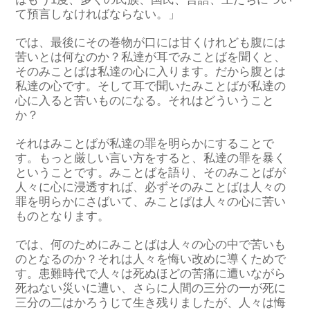
て
預言
しなければ
ならない。」
では、最後にその巻物が
口には甘く
けれども
腹には
苦いとは何
なの
か？
私達が耳で
みことば
を聞くと、
そのみことばは私達の心に入ります。だから
腹
とは
私達の心です。そして耳で聞いたみことばが私達の
心に入ると苦いものになる。それはどういうこと
か？
それはみことばが私達の罪を明らかにする
ことで
す
。もっと厳しい言い方をすると、私達の罪を暴く
ということです。
みことばを語り、そのみことばが
人々に心に浸透すれば、必ずそのみことばは人々の
罪
を明らかにさばいて
、みことばは人々の心に苦い
ものとなります。
では、何のためにみことばは人々の心の中で苦いも
のとなるのか？それは人々を悔い改めに導くためで
す。患難時代で人々は死ぬほどの苦痛に
遭いながら
死ねない災いに遭い、さらに人間の三分の一が死に
三分の二は
かろうじて生き残
りましたが
、
人々は
悔