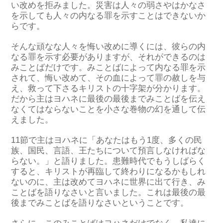
い改めを拒みました。
災害は人々の弱さやはかなさ
を示しても人々の内なる罪を示すことはできないか
らです。
そんな頑なな人々を悔い改め
に
導
くには
、彼らの
内
なる罪を示す必要がありますが、それができるのは
みことば
だけ
です
。
みことばによって内なる罪を示
され
て、
悔い改めて、その血によって罪の赦しを与
え、救って下さるキ
リストの十字架が分かります。
だから主はヨハネに最後の最後までみことばを伝え
なくてはならないこと
を小さな巻物の幻
を通して
伝
えました。
11節で主はヨハネに「あなたはもう1度、多くの民
族、国民、言語、王たちについて預言しなければな
らない。」と語りました。患難時代でもうしばらく
すると、キリストが再臨して終わりになるかもしれ
ないのに、主は改めてヨハネに世界に出て行き、み
ことばを語りなさいと言いました。これは
最後の最
後までみことばを語りなさいということです。