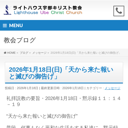
MENU
教会ブログ
HOME
»
ブログ
»
メッセージ
»
2026年1月18日(日)「天から来た報いと滅びの御告げ」
2026年1月18日(日)「天から来た報い
と滅びの御告げ」
投稿日 : 2026年1月18日
最終更新日時 : 2026年1月18日
カテゴリー :
メッセージ
礼拝説教
の要旨
・202
6
年
1
月
1
8
日・
黙示録
１
１：
１４
－１９
“天から来た報いと滅びの御告げ”
普段、何事もなく平和な生活を
す
る私達に、
黙示録