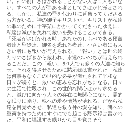
い。神の前にさばかれることがない人は１人もい
な
い
。すべての人が罪ある者としてさばかれ
滅ぼされ
る
。
しかし
、私達の罪を代わりに背負
って
くださる
お方が
いる
。神の御子キリスト
だ
。キリストが私達
の罪
のために
十字架にかかってくださったゆえに、
私達は滅びを免れて救いを受けることができ
る。
「死者がさばかれる時、あなたのしもべである預言
者達と聖徒達、御名を恐れる者達、小さい者にも大
きい者にも報いが与えられる」
「報い」とは世の終
わりのさばきから救われ
、
永遠のいのちが与えられ
ること
だ
。この「報い」を1人でも多くの人達に
知ら
せ、それを
得させるために
黙示録は
書かれ
た
。
私達
は何事もなく
この世的な必要が満たされて
平和な
日々が続くと、
救い
の恵みを忘れがちにな
る。
日々
の生活で忙殺され、この世的な関心ばかり
求める
と、滅びに向
かう
人々
の
存在
に無
関心
になり、霊的
な眠りに陥り、魂への愛や情熱が薄れ
る。
だから
私
達
を
目覚めさせ
、
私達
を
救う
神
の愛
を
知り
、
魂
への
重荷
を
持つために
すぐにでも
起こる
黙示録
は
書かれ
た
。
平和
に
埋没
する
眠り
から
目を
覚まそう
。