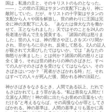
国は，私達の主と、そのキリストのものとなった。
――
」
この世の王国はサタンの支配下に
あ
り
、神
に
敵対
していた
。
だが
、キリスト
の
十字架
はサタンの
支配から人々や国を解放
し
、
世の終わりに王国は完
全に神の支配下に入る。「あなたは偉大な力を働か
せて、王となられました」天ではそのことを24人の
長老達が喜んで主を賛美する。
「諸国の民は怒りま
した
」
世の人々は、
神の聖さや正しさ
を
ズバリ
聞か
され
、罪がもろに示され、反発して怒る。
2人の証人
が
殺され
て
大喜びした
ではないか
。
では「あなたの
御怒りが来ました」とは何か？
諸国
の
民
の
怒り
とは
全く
違う
。
それは
世の終わりの
神の
さばき
だ
。すべ
ての人がそのさばきを受けな
くてはならない
。
その
さばきはいつか？
「死者がさばかれる時」
だ
。
それ
はすべての人々が死んだ後、開かれる神の法廷だ。
神
が
さばきを
なさるとき
、人間である以上、だれで
もさばかれてしまう罪があ
る
。
“
私は善良な人間だ！
立派な人間だ！神の前に出たら
お誉めの言葉をいた
だける”と考えるならば、その高慢な心が罪としてさ
ばかれ
る
。
神の基準は、人間の基準よりも遥かに高