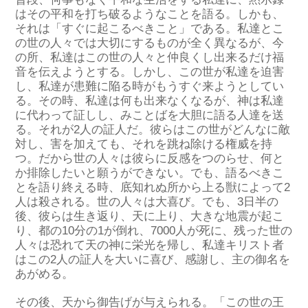
は
その平和を打ち破るようなこと
を
語る
。
しかも、
それは
「すぐに起こるべきこと
」
である。
私達
とこ
の世の人々
では
大切に
す
るもの
が
全く異な
るが
、今
の
所、
私達は
この世の人々と仲良くし
出来るだけ福
音を伝えようとする
。
しかし
、この世が私達を迫害
し、私達が患難に陥る時が
もうすぐ
来ようと
してい
る
。
その時、
私達
は
何も出来な
くなるが
、
神は
私達
に代わって証しし、みことばを大胆に
語
る
人達
を送
る
。
それ
が2人の証人
だ
。
彼ら
はこの世がどんなに敵
対し、害を加
え
ても、それを跳ね除ける
権威
を
持
つ
。
だから
世の人々は
彼らに
反感をつのらせ、何と
か排除したいと願
う
が
できない。
でも、
語るべきこ
とを語り終える時、
底知れぬ所から上る獣によって
2
人
は殺され
る
。
世の人々は大喜び。でも、
3日半の
後、彼らは生き返り、天に上り
、
大きな地震が起こ
り、
都の10分の1が倒れ、7000人が死
に、
残った世の
人々は恐れて天の神に栄光を帰
し、
私達キリスト者
はこの2人の証人を大いに喜び、感謝し、主の御名を
あがめる。
その後、天か
ら御告げが与えられる。
「この世の王